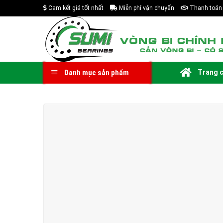
Skip
Cam kết giá tốt nhất
Miễn phí vận chuyển
Thanh toán 
to
content
Trang 
Danh mục sản phẩm