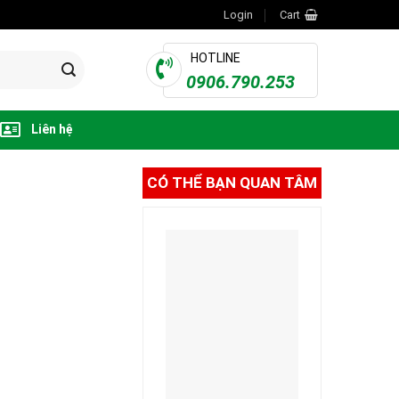
Login
Cart
HOTLINE
0906.790.253
Liên hệ
CÓ THỂ BẠN QUAN TÂM