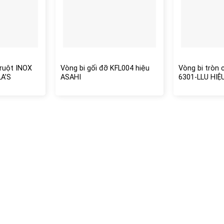
 ruột INOX
Vòng bi gối đỡ KFL004 hiệu
Vòng bi tròn 
LA’S
ASAHI
6301-LLU HIỆ