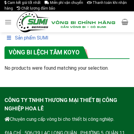
Cam kết giá tốt nhất
Miễn phí vận chuyển
Thanh toán khi nhận
Skip
hàng
Chất lượng đảm bảo
to
content
Sản phẩm SUMI
VÒNG BI LỆCH TÂM KOYO
No products were found matching your selection.
CÔNG TY TNHH THƯƠNG MẠI THIẾT BỊ CÔNG
NGHIỆP HOA LÊ
Chuyên cung cấp vòng bi cho thiết bị công nghiệp.
ĐỊA CHỈ : 506/39 LẠC LONG QUÂN , PHƯỜNG 5, QUẬN 11,