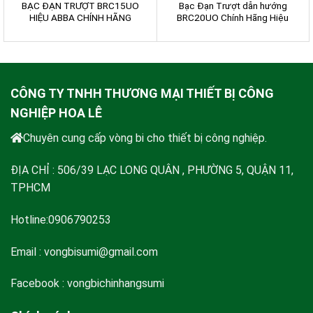
BẠC ĐẠN TRƯỢT BRC15UO
Bạc Đạn Trượt dẫn hướng
HIỆU ABBA CHÍNH HÃNG
BRC20UO Chính Hãng Hiệu
ABBA
CÔNG TY TNHH THƯƠNG MẠI THIẾT BỊ CÔNG
NGHIỆP HOA LÊ
Chuyên cung cấp vòng bi cho thiết bị công nghiệp.
ĐỊA CHỈ : 506/39 LẠC LONG QUÂN , PHƯỜNG 5, QUẬN 11,
TPHCM
Hotline:0906790253
Email :
vongbisumi@gmail.com
Facebook : vongbichinhangsumi