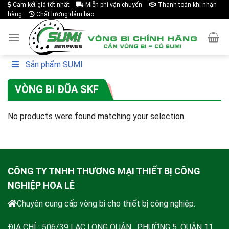
Cam kết giá tốt nhất
Miễn phí vận chuyển
Thanh toán khi nhận
Skip
hàng
Chất lượng đảm bảo
to
content
Sản phẩm SUMI
VÒNG BI ĐŨA SKF
No products were found matching your selection.
CÔNG TY TNHH THƯƠNG MẠI THIẾT BỊ CÔNG
NGHIỆP HOA LÊ
Chuyên cung cấp vòng bi cho thiết bị công nghiệp.
ĐỊA CHỈ : 506/39 LẠC LONG QUÂN , PHƯỜNG 5, QUẬN 11,