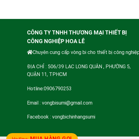
CÔNG TY TNHH THƯƠNG MẠI THIẾT BỊ
CÔNG NGHIỆP HOA LÊ
Chuyên cung cấp vòng bi cho thiết bị công nghiệp
ĐỊA CHỈ : 506/39 LẠC LONG QUÂN , PHƯỜNG 5,
QUẬN 11, TPHCM
Hotline:0906790253
Email :
vongbisumi@gmail.com
Facebook : vongbichinhangsumi
MUA HÀNG GỌI