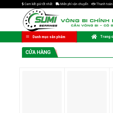
Skip
Cam kết giá tốt nhất
Miễn phí vận chuyển
Thanh toán 
to
content
Trang 
Danh mục sản phẩm
CỬA HÀNG